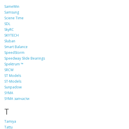
SameWin
Samsung
Sciene Time
SDL
SkyRC
SKYTECH
Sluban
Smart Balance
SpeedStorm
Speedway Slide Bearings
Spektrum ™
SRCW
ST Models
ST-Models
Sunpadow
SYMA
SYMA запчасти
T
Tamiya
Tattu