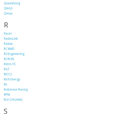
Qiaoletong
QIHUI
Qmax
R
Racer
RadioLink
Rastar
RC4WD
RCEngineering
RCRUN
Retro FC
RGT
RICCS
Rich Energy
Rii
Robinson Racing
RPM
RUI CHUANG
S