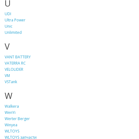
U
UDI
Ultra Power
Unic
Unlimited
V
VANT BATTERY
VATERRA RC
VELOLIDER
VM
VSTank
W
Walkera
WenYi
Werter Berger
Winyea
WLTOYS
WLTOYS запчасти