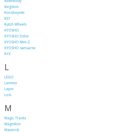
KillerBody
kingston
Korobeyniki
KST
Kutch Wheels
KYOSHO
KYOSHO Dslot
KYOSHO Mini-Z
KYOSHO запчасти
KYX
L
LEGO
Lemmo
Lepin
Losi
M
Magic Tracks
Magnikon
Maverick