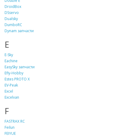
Double E
DroidBox
DSservo
Dualsky
DumboRC
Dynam запчасти
E
E-Sky
Eachine
EasySky запчасти
Efly-Hobby
Estes PROTO X
EV-Peak
Excel
Excelvan
F
FASTRAX RC
Feilun
FEIYUE