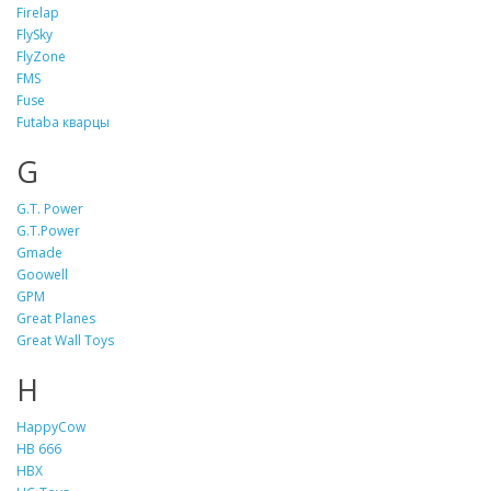
Firelap
FlySky
FlyZone
FMS
Fuse
Futaba кварцы
G
G.T. Power
G.T.Power
Gmade
Goowell
GPM
Great Planes
Great Wall Toys
H
HappyCow
HB 666
HBX