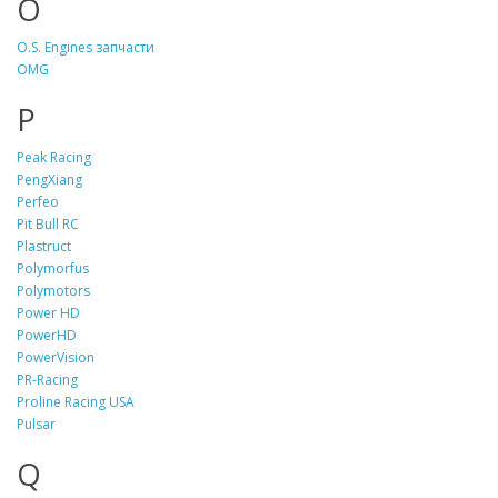
O
O.S. Engines запчасти
OMG
P
Peak Racing
PengXiang
Perfeo
Pit Bull RC
Plastruct
Polymorfus
Polymotors
Power HD
PowerHD
PowerVision
PR-Racing
Proline Racing USA
Pulsar
Q