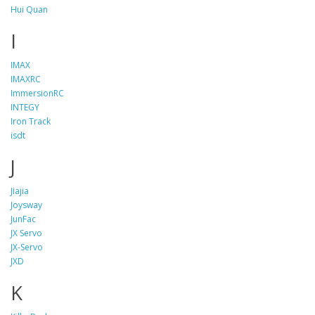
Hui Quan
I
IMAX
IMAXRC
ImmersionRC
INTEGY
Iron Track
isdt
J
Jiajia
Joysway
JunFac
JX Servo
JX-Servo
JXD
K