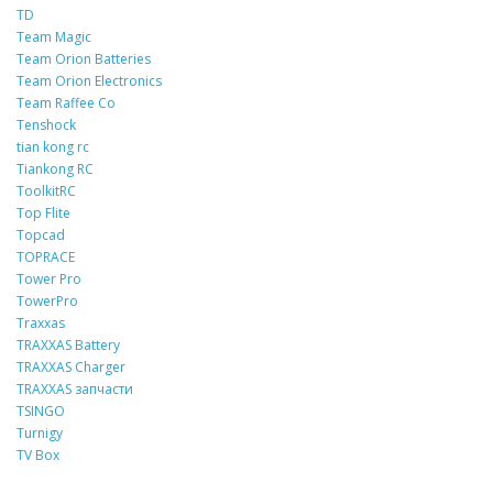
TD
Team Magic
Team Orion Batteries
Team Orion Electronics
Team Raffee Co
Tenshock
tian kong rc
Tiankong RC
ToolkitRC
Top Flite
Topcad
TOPRACE
Tower Pro
TowerPro
Traxxas
TRAXXAS Battery
TRAXXAS Charger
TRAXXAS запчасти
TSINGO
Turnigy
TV Box