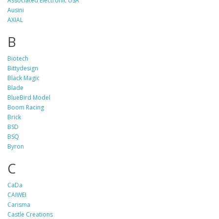
Associated Electronic USA
Ausini
AXIAL
B
Biotech
Bittydesign
Black Magic
Blade
BlueBird Model
Boom Racing
Brick
BSD
BSQ
Byron
C
CaDa
CAIWEI
Carisma
Castle Creations