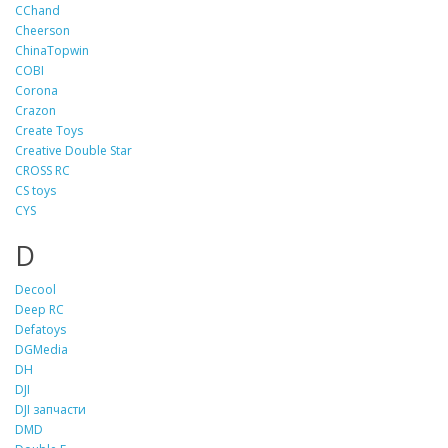
CChand
Cheerson
ChinaTopwin
COBI
Corona
Crazon
Create Toys
Creative Double Star
CROSS RC
CS toys
CYS
D
Decool
Deep RC
Defatoys
DGMedia
DH
DJI
DJI запчасти
DMD