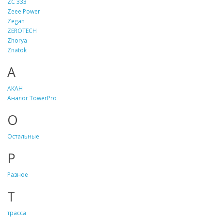
ZC 333
Zeee Power
Zegan
ZEROTECH
Zhorya
Znatok
А
АКАН
Аналог TowerPro
О
Остальные
Р
Разное
Т
трасса