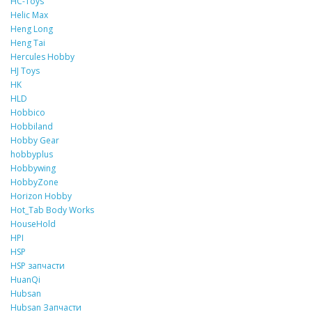
HC-Toys
Helic Max
Heng Long
Heng Tai
Hercules Hobby
HJ Toys
HK
HLD
Hobbico
Hobbiland
Hobby Gear
hobbyplus
Hobbywing
HobbyZone
Horizon Hobby
Hot_Tab Body Works
HouseHold
HPI
HSP
HSP запчасти
HuanQi
Hubsan
Hubsan Запчасти