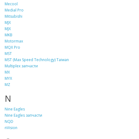
Mecool
Medial Pro
Mitsubishi
MJX
MJX
MKB
Motormax
MQX Pro
MST
MST (Max Speed Technology) Taiwan
Multiplex запчасти
MX
MYX
MZ
N
Nine Eagles
Nine Eagles запчасти
NQD
nVision