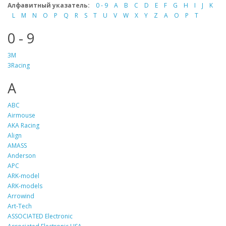
Алфавитный указатель:
0 - 9
A
B
C
D
E
F
G
H
I
J
K
L
M
N
O
P
Q
R
S
T
U
V
W
X
Y
Z
А
О
Р
Т
0 - 9
3M
3Racing
A
ABC
Airmouse
AKA Racing
Align
AMASS
Anderson
APC
ARK-model
ARK-models
Arrowind
Art-Tech
ASSOCIATED Electronic