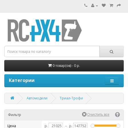
0 товар(ов) - 0 р.
Категории
Автомодели
Триал-Трофи
Фильтр
Цена
р.
–
р.