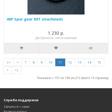
48P Spur gear 88T (machined)
1 230 р.
Доступность: нет в наличии
|<
<
7
8
9
10
11
12
13
14
15
>
>|
Показано с 151 по 165 из 213 (всего 15 страниц)
Служба поддержки
Связаться с нами
Возврат товара