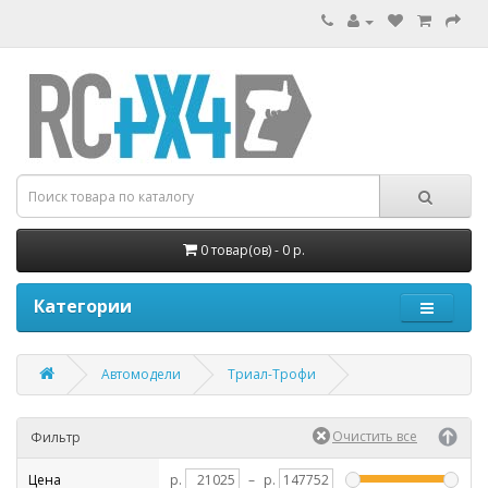
0 товар(ов) - 0 р.
Категории
Автомодели
Триал-Трофи
Фильтр
Цена
р.
–
р.