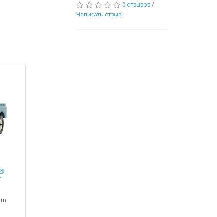
0 отзывов
/
Написать отзыв
r®
T
om