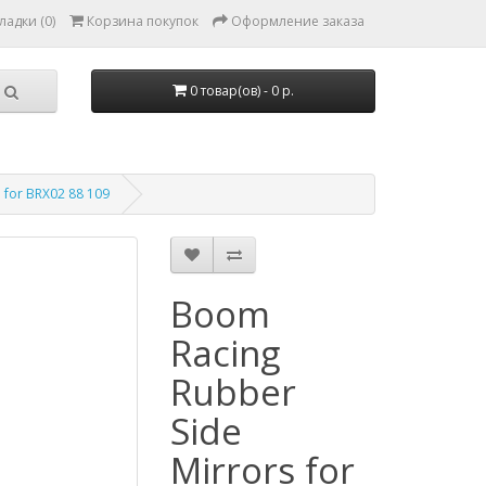
ладки (0)
Корзина покупок
Оформление заказа
0 товар(ов) - 0 р.
I for BRX02 88 109
Boom
Racing
Rubber
Side
Mirrors for