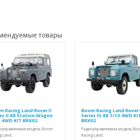
мендуемые товары
m Racing Land Rover®
Boom Racing Land Rove
es II 88 Station Wagon
Series III 88 1/10 4WD KI
0 4WD KIT BRX02
BRX02
оуправляемая модель Boom
Радиоуправляемая модель Bo
g Land..
Racing Land..