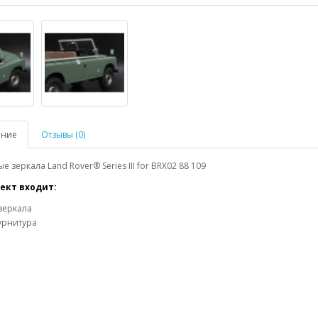
ание
Отзывы (0)
е зеркала Land Rover® Series III for BRX02 88 109
ект входит:
зеркала
урнитура