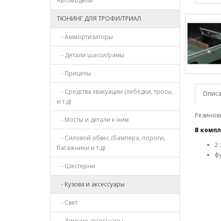
Автомодели
ТЮНИНГ ДЛЯ ТРОФИ/ТРИАЛ
- Аммортизаторы
- Детали шасси/рамы
- Прицепы
- Средства эвакуации (лебёдки, тросы,
Опис
и т.д)
Резиновы
- Мосты и детали к ним
В компл
- Силовой обвес (бампера, пороги,
2 
багажники и т.д)
ф
- Шестерни
- Кузова и аксессуары
- Свет
- Зимние аксессуары