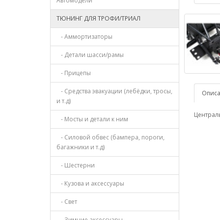
Автомодели
ТЮНИНГ ДЛЯ ТРОФИ/ТРИАЛ
- Аммортизаторы
- Детали шасси/рамы
- Прицепы
- Средства эвакуации (лебёдки, тросы,
Опис
и т.д)
Централь
- Мосты и детали к ним
- Силовой обвес (бампера, пороги,
багажники и т.д)
- Шестерни
- Кузова и аксессуары
- Свет
- Зимние аксессуары