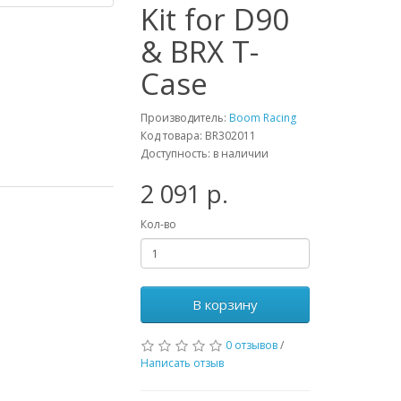
Kit for D90
& BRX T-
Case
Производитель:
Boom Racing
Код товара: BR302011
Доступность: в наличии
2 091 р.
Кол-во
В корзину
0 отзывов
/
Написать отзыв