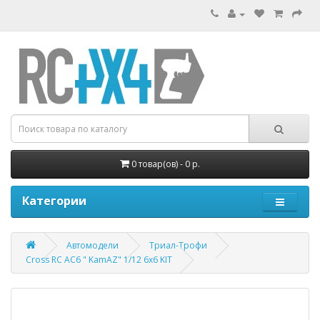
0 товар(ов) - 0 р.
Категории
Автомодели
Триал-Трофи
Cross RC AC6 " KamAZ" 1/12 6x6 KIT