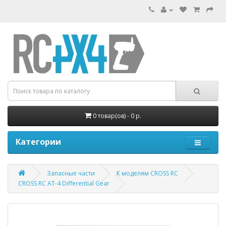
0 товар(ов) - 0 р.
Категории
Запасные части
К моделям CROSS RC
СROSS RC AT-4 Differential Gear