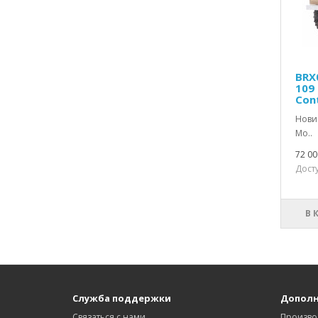
BRX0
109 
Cont
Нови
Мо..
72 00
Досту
В 
Служба поддержки
Допол
Связаться с нами
Произво