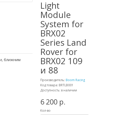
Light
Module
System for
BRX02
Series Land
Rover for
BRX02 109
и, ближним
и 88
Производитель:
Boom Racing
Код товара: BRTLB001
Доступность: в наличии
6 200 р.
Кол-во