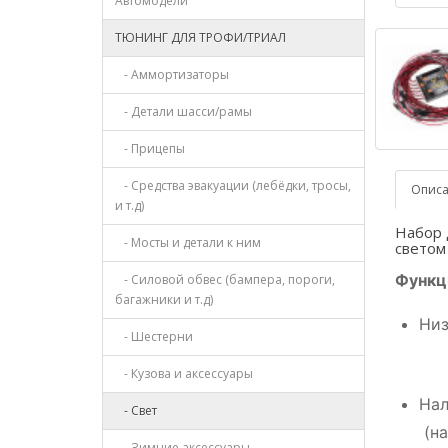
Автомодели
ТЮНИНГ ДЛЯ ТРОФИ/ТРИАЛ
- Аммортизаторы
- Детали шасси/рамы
- Прицепы
- Средства эвакуации (лебёдки, тросы,
Опис
и т.д)
Набор 
- Мосты и детали к ним
светом
Функц
- Силовой обвес (бампера, пороги,
багажники и т.д)
Низ
- Шестерни
- Кузова и аксессуары
Нал
- Свет
(на
- Зимние аксессуары