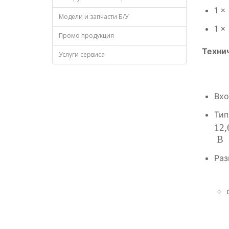
1
× 
Модели и запчасти Б/У
1
× 
Промо продукция
Техни
Услуги сервиса
Вхо
Тип
12
,
В
Ра