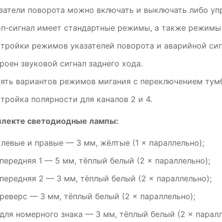
затели
поворота
можно
включать
и
выключать
либо
уп
п‑сигнал
имеет
стандартные
режимы,
а
также
режимы
тройки
режимов
указателей
поворота
и
аварийной
сиг
роен
звуковой
сигнал
заднего
хода.
ять
вариантов
режимов
мигания
с
переключением
тумб
тройка
полярности
для
каналов
2
и
4.
лекте
светодиодные
лампы:
 левые
и
правые
— 3
мм,
жёлтые
(1
× параллельно);
передняя
1
— 5
мм,
тёплый
белый
(2
× параллельно);
передняя
2
— 3
мм,
тёплый
белый
(2
× параллельно);
реверс
— 3
мм,
тёплый
белый
(2
× параллельно);
для
номерного
знака
— 3
мм,
тёплый
белый
(2
× паралл