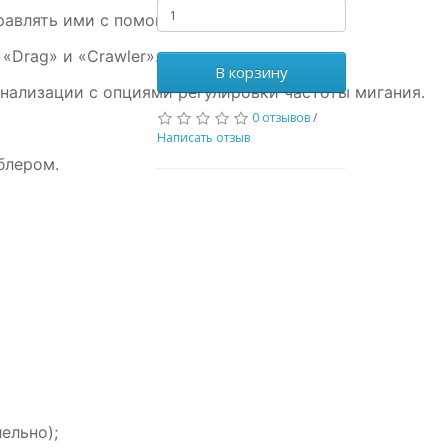
равлять
ими
с
помощью
тумблера.
«Drag»
и
«Crawler».
В корзину
нализации
с
опциями
регулировки
частоты
мигания.
0 отзывов
/
Написать отзыв
лером.
ельно);