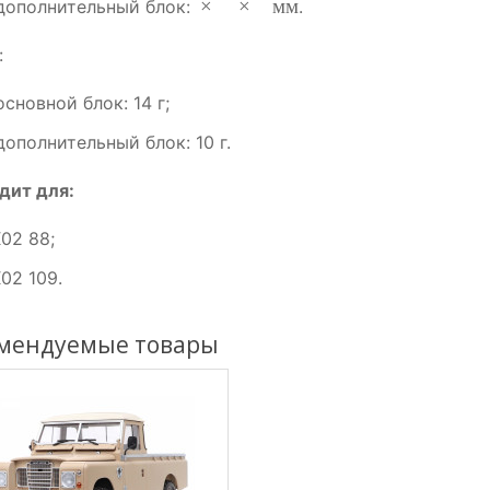
×
×
мм
дополнительный
блок:
.
:
основной
блок:
14
г;
дополнительный
блок:
10
г.
дит
для:
X02
88;
X02
109.
мендуемые товары