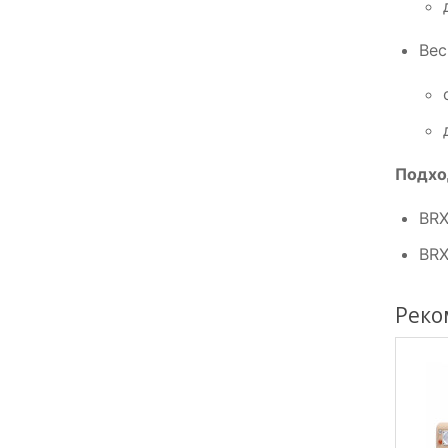
Вес
Подхо
BR
BR
Реко