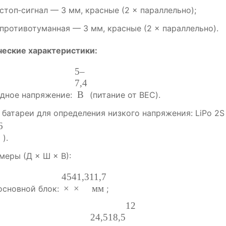
стоп‑сигнал
— 3
мм,
красные
(2
× параллельно);
противотуманная
— 3
мм,
красные
(2
× параллельно).
ческие
характеристики:
5–
7
,
4
В
дное
напряжение:
(питание
от
BEC).
батареи
для
определения
низкого
напряжения:
LiPo
2S
6
).
змеры
(Д
× Ш
× В):
45
41
,
3
11
,
7
×
×
мм
основной
блок:
;
12
24
,
5
18
,
5