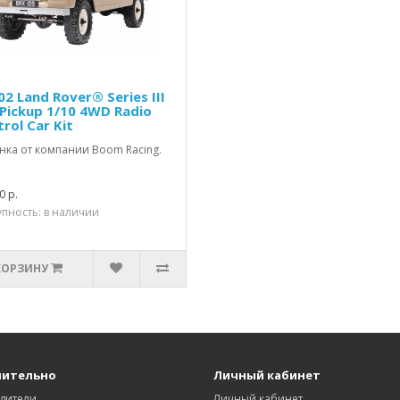
2 Land Rover® Series III
Pickup 1/10 4WD Radio
rol Car Kit
нка от компании Boom Racing.
0 р.
пность: в наличии
КОРЗИНУ
нительно
Личный кабинет
дители
Личный кабинет