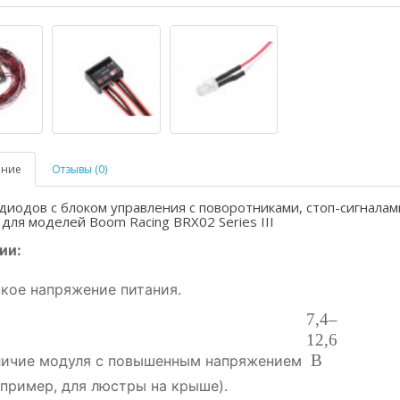
ание
Отзывы (0)
диодов с блоком управления с поворотниками, стоп-сигналам
 для моделей Boom Racing BRX02 Series III
ии:
кое
напряжение
питания.
7
,
4–
12
,
6
В
ичие
модуля
с
повышенным
напряжением
пример,
для
люстры
на
крыше).