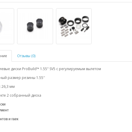
ание
Отзывы (0)
вые диски ProBuild™ 1.55" SV5 с регулируемым вылетом
ый размер резины 1.55''
 26,3 мм
кте 2 собранный диска
иски
умент
нтов и гаек