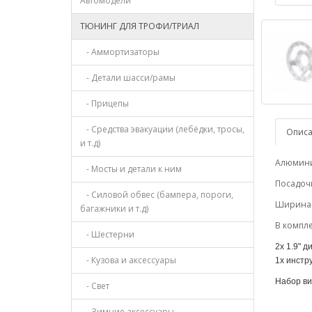
Автомодели
ТЮНИНГ ДЛЯ ТРОФИ/ТРИАЛ
- Аммортизаторы
- Детали шасси/рамы
- Прицепы
- Средства эвакуации (лебёдки, тросы,
Опис
и т.д)
Алюминие
- Мосты и детали к ним
Посадочн
- Силовой обвес (бампера, пороги,
Ширина:
багажники и т.д)
В компле
- Шестерни
2x 1.9" д
- Кузова и аксессуары
1x инстр
Набор ви
- Свет
- Зимние аксессуары