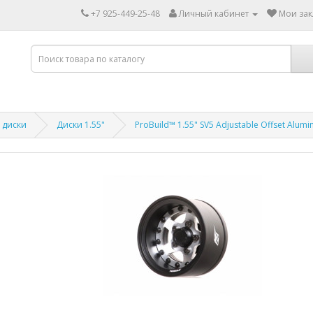
+7 925-449-25-48
Личный кабинет
Мои зак
 диски
Диски 1.55"
ProBuild™ 1.55" SV5 Adjustable Offset Alumin