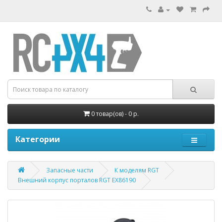
0 товар(ов) - 0 р.
Категории
Запасные части
К моделям RGT
Внешний корпус порталов RGT EX86190