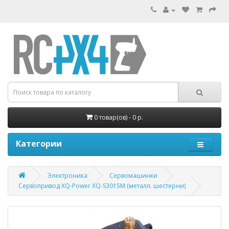
0 товар(ов) - 0 р.
Категории
Электроника
Сервомашинки
Cервопривод XQ-Power XQ-S3015M (металл. шестерни)