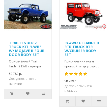
TRAIL FINDER 2
RC4WD GELANDE II
TRUCK KIT "LWB"
RTR TRUCK RTR
W/ MOJAVE II FOUR
W/CRUISER BODY
DOOR BODY SET
SET
Обновлённый Trail
Приключения могут
Finder 2 LWB с прекра..
произойти где угодно ..
52 789 р.
Доступность: нет в
58 289 р.
наличии
Доступность: нет в
наличии