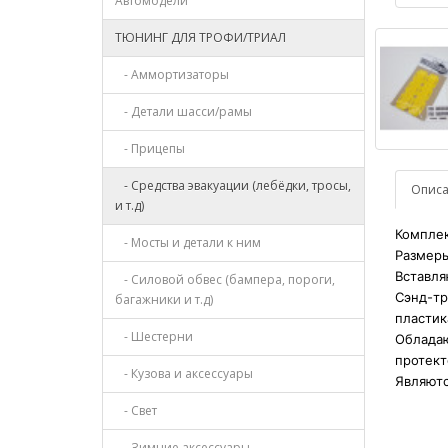
Автомодели
ТЮНИНГ ДЛЯ ТРОФИ/ТРИАЛ
- Аммортизаторы
- Детали шасси/рамы
- Прицепы
- Средства эвакуации (лебёдки, тросы,
Опис
и т.д)
Комплек
- Мосты и детали к ним
Размеры
Вставля
- Силовой обвес (бампера, пороги,
Сэнд-тр
багажники и т.д)
пластик
- Шестерни
Обладаю
протек
- Кузова и аксессуары
Являютс
- Свет
- Зимние аксессуары