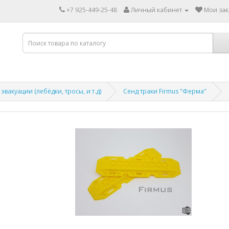
+7 925-449-25-48
Личный кабинет
Мои зак
эвакуации (лебёдки, тросы, и т.д)
Сенд траки Firmus "Ферма"