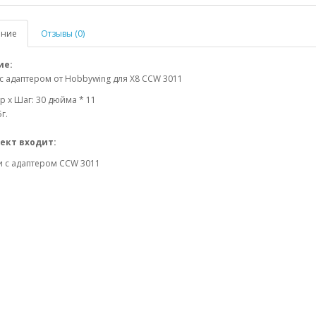
ание
Отзывы (0)
ие:
с адаптером от Hobbywing для X8 CCW 3011
р x Шаг: 30 дюйма * 11
г.
ект входит:
и с адаптером CCW 3011