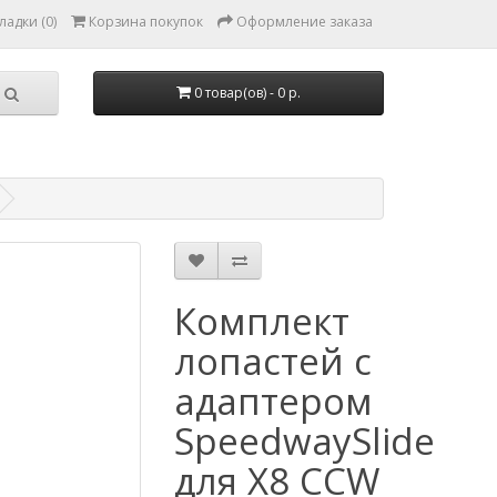
ладки (0)
Корзина покупок
Оформление заказа
0 товар(ов) - 0 р.
Комплект
лопастей с
адаптером
SpeedwaySlide
для X8 CCW