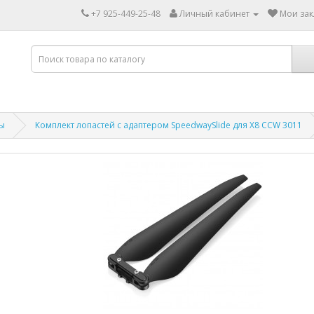
+7 925-449-25-48
Личный кабинет
Мои зак
ы
Комплект лопастей с адаптером SpeedwaySlide для X8 CCW 3011