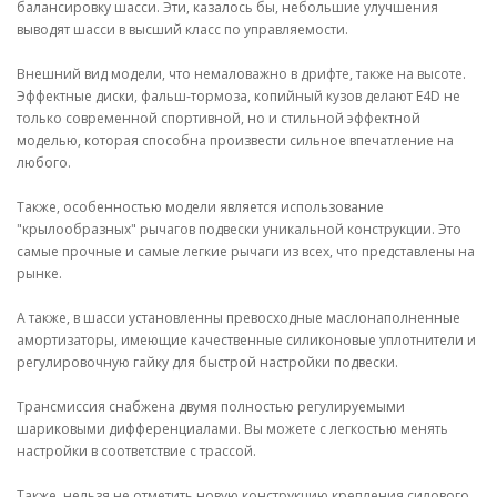
балансировку шасси. Эти, казалось бы, небольшие улучшения
выводят шасси в высший класс по управляемости.
Внешний вид модели, что немаловажно в дрифте, также на высоте.
Эффектные диски, фальш-тормоза, копийный кузов делают E4D не
только современной спортивной, но и стильной эффектной
моделью, которая способна произвести сильное впечатление на
любого.
Также, особенностью модели является использование
"крылообразных" рычагов подвески уникальной конструкции. Это
самые прочные и самые легкие рычаги из всех, что представлены на
рынке.
А также, в шасси установленны превосходные маслонаполненные
амортизаторы, имеющие качественные силиконовые уплотнители и
регулировочную гайку для быстрой настройки подвески.
Трансмиссия снабжена двумя полностью регулируемыми
шариковыми дифференциалами. Вы можете с легкостью менять
настройки в соответствие с трассой.
Также, нельзя не отметить новую конструкцию крепления силового