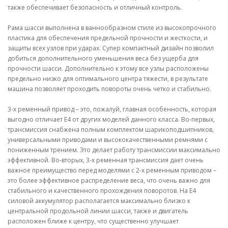
также обеспечивает безопасность и отличный контроль.
Рама шасси выполнена в ваннообразном стиле из высокопрочного
пластика для обеспечения предельной прочности и жесткости, и
защиты всех узлов при ударах. Супер компактный дизайн позволил
добиться дополнительного уменьшения веса без ущерба для
прочности шасси. Дополнительно к этому все узлы расположены
предельно низко для оптимального центра тяжести, в результате
машина позволяет проходить повороты очень четко и стабильно.
3-х ременный привод – это, пожалуй, главная особенность, которая
выгодно отличает E4 от других моделей данного класса. Во-первых,
трансмиссия снабжена полным комплектом шарикоподшипников,
универсальными приводами и высококачественными ремнями с
пониженным трением. Это делает работу трансмиссии максимально
эффективной. Во-вторых, 3-х ременная трансмиссия дает очень
важное преимущество перед моделями с 2-х ременным приводом –
это более эффективное распределение веса, что очень важно для
стабильного и качественного прохождения поворотов. На E4
силовой аккумулятор располагается максимально близко к
центральной продольной линии шасси, также и двигатель
расположен ближе к центру, что существенно улучшает