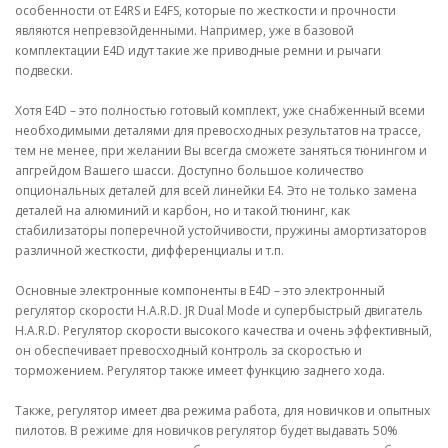
особенности от E4RS и E4FS, которые по жесткости и прочности
являются непревзойденными. Например, уже в базовой
комплектации E4D идут такие же приводные ремни и рычаги
подвески.
Хотя E4D – это полностью готовый комплект, уже снабженный всеми
необходимыми деталями для превосходных результатов на трассе,
тем не менее, при желании Вы всегда сможете заняться тюнингом и
апгрейдом Вашего шасси. Доступно большое количество
опциональных деталей для всей линейки E4. Это не только замена
деталей на алюминий и карбон, но и такой тюнинг, как
стабилизаторы поперечной устойчивости, пружины амортизаторов
различной жесткости, дифференциалы и т.п.
Основные электронные компоненты в E4D – это электронный
регулятор скорости H.A.R.D. JR Dual Mode и супербыстрый двигатель
H.A.R.D. Регулятор скорости высокого качества и очень эффективный,
он обеспечивает превосходный контроль за скоростью и
торможением. Регулятор также имеет функцию заднего хода.
Также, регулятор имеет два режима работа, для новичков и опытных
пилотов. В режиме для новичков регулятор будет выдавать 50%