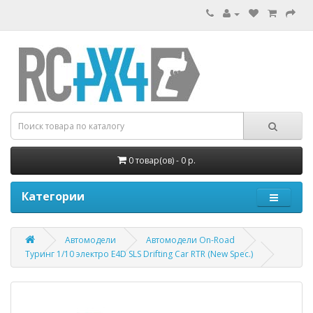
0 товар(ов) - 0 р.
Категории
Автомодели
Автомодели On-Road
Туринг 1/10 электро E4D SLS Drifting Car RTR (New Spec.)