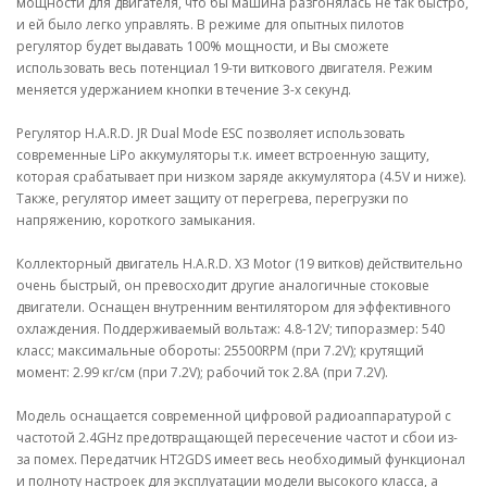
мощности для двигателя, что бы машина разгонялась не так быстро,
и ей было легко управлять. В режиме для опытных пилотов
регулятор будет выдавать 100% мощности, и Вы сможете
использовать весь потенциал 19-ти виткового двигателя. Режим
меняется удержанием кнопки в течение 3-х секунд.
Регулятор H.A.R.D. JR Dual Mode ESC позволяет использовать
современные LiPo аккумуляторы т.к. имеет встроенную защиту,
которая срабатывает при низком заряде аккумулятора (4.5V и ниже).
Также, регулятор имеет защиту от перегрева, перегрузки по
напряжению, короткого замыкания.
Коллекторный двигатель H.A.R.D. X3 Motor (19 витков) действительно
очень быстрый, он превосходит другие аналогичные стоковые
двигатели. Оснащен внутренним вентилятором для эффективного
охлаждения. Поддерживаемый вольтаж: 4.8-12V; типоразмер: 540
класс; максимальные обороты: 25500RPM (при 7.2V); крутящий
момент: 2.99 кг/см (при 7.2V); рабочий ток 2.8A (при 7.2V).
Модель оснащается современной цифровой радиоаппаратурой с
частотой 2.4GHz предотвращающей пересечение частот и сбои из-
за помех. Передатчик HT2GDS имеет весь необходимый функционал
и полноту настроек для эксплуатации модели высокого класса, а