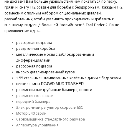
не доставит Вам больше удовольствия чем покататься по песку,
грязи и снегу TF2 создан для борьбы с бездорожьем.
Каждый TF2
совместим с полным набором опциональных деталей,
разработанных, чтобы увеличить проходимость и добавить к
внешнему
виду ещё большей
"копийности". Trail Finder 2. Ваше
приключение ждет....
рессорная подвеска
раздаточная коробка
металлические мосты с заблокированными
дифференциалами
рессорная подвеска
высоко детализированный кузов
1.55 стальные штампованные колёсные диски с бэдлоками
цепкие
шины
RC4WD MUD TRASHER
реалистичные трубчатые бампера, пороги
реалистичное шасси
передний бампера
Электронный регулятор скорости ESC
Мотор 540 серии
Сервомашинка стандартного размера
Аппаратура управления