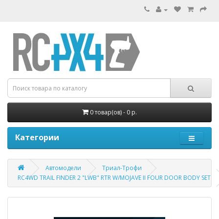
0 товар(ов) - 0 р.
Категории
Автомодели
Триал-Трофи
RC4WD TRAIL FINDER 2 "LWB" RTR W/MOJAVE II FOUR DOOR BODY SET