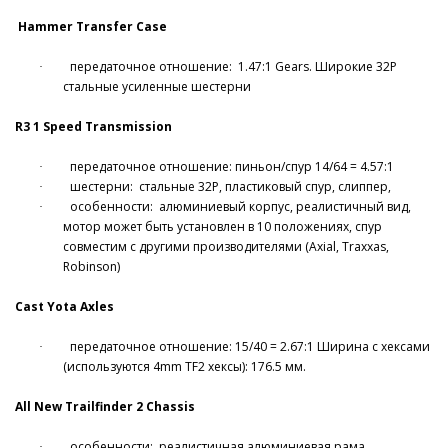
Hammer Transfer Case
передаточное
отношение:
1.47:1 Gears.
Широкие
32P
·
стальные
усиленные
шестерни
R3 1 Speed Transmission
передаточное отношение: пиньон/спур 14/64 = 4.57:1
·
шестерни:
стальные 32
P
, пластиковый спур, слиппер,
·
особенности:
алюминиевый корпус, реалистичный вид,
·
мотор может быть установлен в 10 положениях, спур
совместим с другими производителями (
Axial
,
Traxxas
,
Robinson
)
Cast Yota Axles
передаточное отношение: 15/40 = 2.67:1 Ширина с хексами
·
(используются 4
mm
TF
2 хексы): 176.5 мм.
All New Trailfinder 2 Chassis
особенности:
реалистичная алюминиевая рама
·