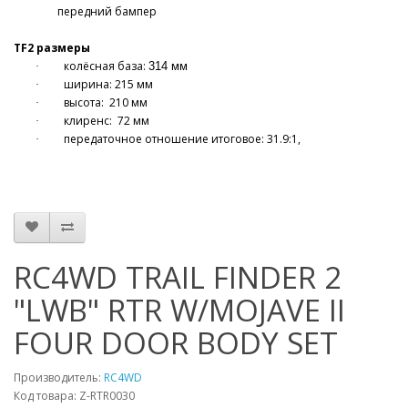
передний бампер
TF
2 размеры
колёсная база:
314 мм
·
ширина: 215 мм
·
высота:
210 мм
·
клиренс:
72 мм
·
передаточное отношение итоговое: 31.9:1,
·
RC4WD TRAIL FINDER 2
"LWB" RTR W/MOJAVE II
FOUR DOOR BODY SET
Производитель:
RC4WD
Код товара: Z-RTR0030