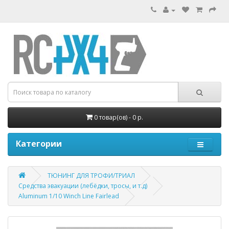
0 товар(ов) - 0 р.
Категории
ТЮНИНГ ДЛЯ ТРОФИ/ТРИАЛ
Средства эвакуации (лебёдки, тросы, и т.д)
Aluminum 1/10 Winch Line Fairlead