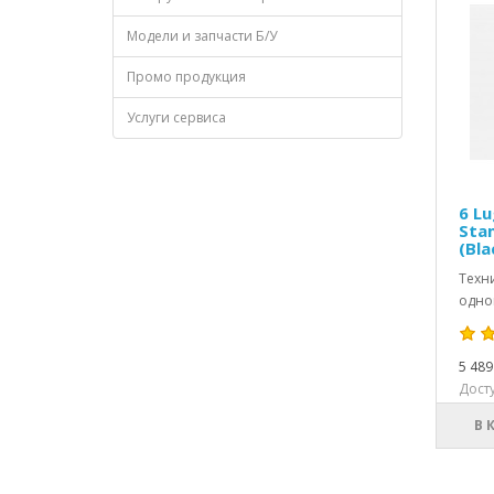
Модели и запчасти Б/У
Промо продукция
Услуги сервиса
6 Lu
Sta
(Bla
Техн
одног
5 489
Досту
В 