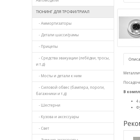
Автомодели
ТЮНИНГ ДЛЯ ТРОФИ/ТРИАЛ
- Аммортизаторы
- Детали шасси/рамы
- Прицепы
- Средства эвакуации (лебёдки, тросы,
Опис
и т.д)
Металлич
- Мосты и детали к ним
Посадоч
- Силовой обвес (бампера, пороги,
В компл
багажники и т.д)
4 
- Шестерни
Ф
- Кузова и аксессуары
Реко
- Свет
- Зимние аксессуары