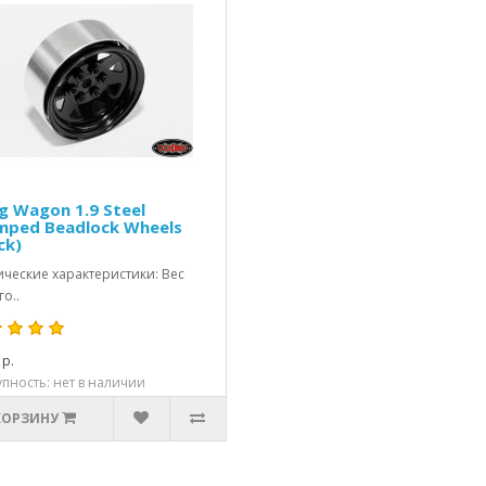
g Wagon 1.9 Steel
mped Beadlock Wheels
ck)
ические характеристики: Вес
о..
 р.
пность: нет в наличии
КОРЗИНУ