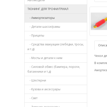
Автомодели
ТЮНИНГ ДЛЯ ТРОФИ/ТРИАЛ
- Аммортизаторы
- Детали шасси/рамы
- Прицепы
- Средства эвакуации (лебёдки, тросы,
Опис
и т.д)
Чехол дл
- Мосты и детали к ним
В компле
- Силовой обвес (бампера, пороги,
Амортиза
багажники и т.д)
- Шестерни
- Кузова и аксессуары
- Свет
- Зимние аксессуары