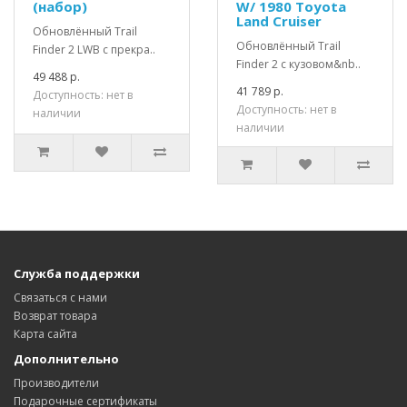
(набор)
W/ 1980 Toyota
Land Cruiser
Обновлённый Trail
Обновлённый Trail
Finder 2 LWB с прекра..
Finder 2 с кузовом&nb..
49 488 р.
41 789 р.
Доступность: нет в
Доступность: нет в
наличии
наличии
Служба поддержки
Связаться с нами
Возврат товара
Карта сайта
Дополнительно
Производители
Подарочные сертификаты