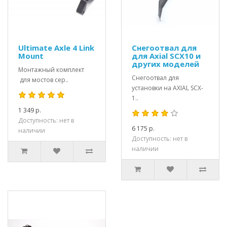
Ultimate Axle 4 Link
Снегоотвал для
Mount
для Axial SCX10 и
других моделей
Монтажный комплект
Снегоотвал для
для мостов сер..
установки на AXIAL SCX-
1..
1 349 р.
Доступность: нет в
6 175 р.
наличии
Доступность: нет в
наличии