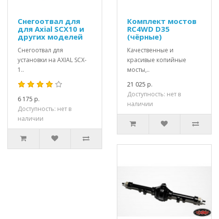
Снегоотвал для
Комплект мостов
для Axial SCX10 и
RC4WD D35
других моделей
(чёрные)
Снегоотвал для
Качественные и
установки на AXIAL SCX-
красивые копийные
1..
мосты,..
21 025 р.
Доступность: нет в
6 175 р.
наличии
Доступность: нет в
наличии